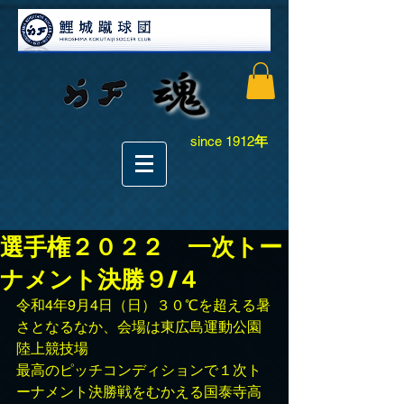
since 1912
年
選手権２０２２ 一次トー
ナメント決勝９/４
令和4年9月4日（日）３０℃を超える暑
さとなるなか、会場は東広島運動公園
陸上競技場
最高のピッチコンディションで１次ト
ーナメント決勝戦をむかえる国泰寺高