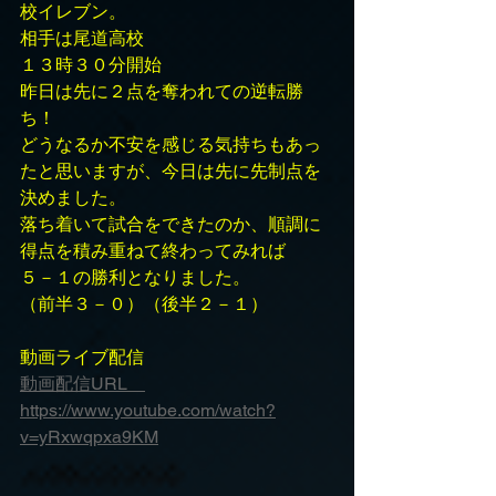
校イレブン。
相手は尾道高校
１３時３０分開始
昨日は先に２点を奪われての逆転勝
ち！
どうなるか不安を感じる気持ちもあっ
たと思いますが、今日は先に先制点を
決めました。
落ち着いて試合をできたのか、順調に
得点を積み重ねて終わってみれば
５－１の勝利となりました。
（前半３－０）（後半２－１）
動画ライブ配信
動画配信URL　
https://www.youtube.com/watch?
v=yRxwqpxa9KM