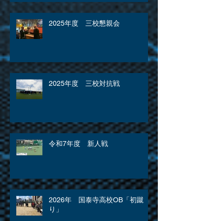
2025年度 三校懇親会
2025年度 三校対抗戦
令和7年度 新人戦
2026年 国泰寺高校OB「初蹴
り」