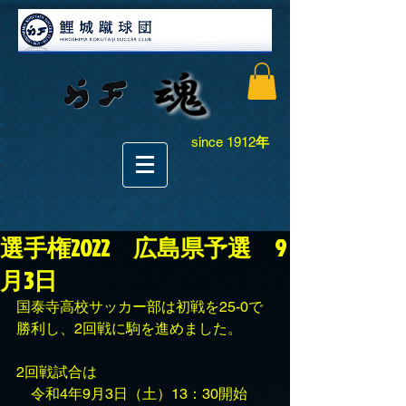
since 1912
年
選手権2022 広島県予選 9
月3日
国泰寺高校サッカー部は初戦を25-0で
勝利し、2回戦に駒を進めました。
2回戦試合は
　令和4年9月3日（土）13：30開始