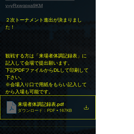
v=yRxwqpxa9KM
２次トーナメント進出が決まりまし
た！
観戦する方は「来場者体調記録表」に
記入して会場で提出願います。
下記PDFファイルからDLして印刷して
下さい。
※会場入り口で用紙をもらい記入して
から入場も可能です。
来場者体調記録表
.pdf
ダウンロード：PDF • 167KB