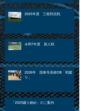
2025年度 三校対抗戦
令和7年度 新人戦
2026年 国泰寺高校OB「初蹴
り」
「2025蹴り納め」のご案内