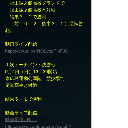
　福山誠之館高校グランドで
　福山誠之館高校と対戦　　
　結果３－２で勝利
　（前半０－２　後半３－２）逆転勝
利。
動画ライブ配信
https://youtu.be/NOLyqzPNFJ8
１次トーナメント決勝戦
9月4日（日）13：30開始
東広島運動公園陸上競技場で
尾道高校と対戦。
結果５－１で勝利
動画ライブ配信
動画配信URL　
https://www.youtube.com/watch?