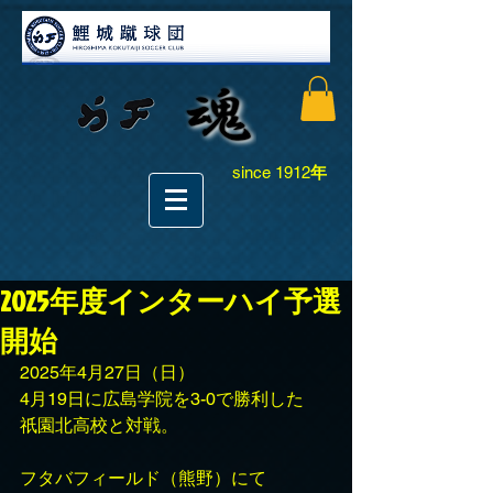
since 1912
年
2025年度インターハイ予選
開始
2025年4月27日（日）
4月19日に広島学院を3-0で勝利した　
祇園北高校と対戦。
フタバフィールド（熊野）にて