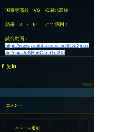
国泰寺高校　VS　祇園北高校
結果　2　-　0　　にて勝利！
試合動画：
https://www.youtube.com/live/iCzeXjeax
5c?si=JUuSRh5Q4nd1m3Xt
コメント
コメントを追加…