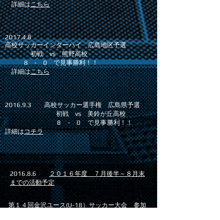
詳細は
こちら
​2017.4.8
高校サッカーインターハイ 広島地区予選
初戦 vs 熊野高校
8 - 0 で見事勝利！！
詳細は
こちら
​2016.9.3 高校サッカー選手権 広島県予選
初戦 vs 美鈴が丘高校
​ 8 - 0 で見事勝利！！
詳細は
コチラ
​2016.8.6
２０１６年度 ７月後半～８月末
までの活動予定
​第１４回金沢ユース(U-18）サッカー大会 参加