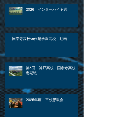
2026 インターハイ予選
国泰寺高校vs作陽学園高校 動画
第5回 神戸高校・国泰寺高校
定期戦
2025年度 三校懇親会