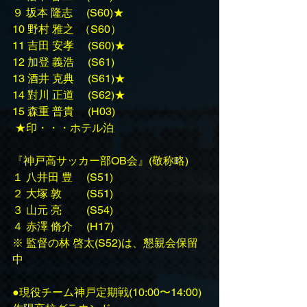
９ 坂本 隆志　 (S60)★
10 野村 雅之  （S60）
11 吉田 安孝 　(S60)★
12 加登 義浩 　(S61)
13 酒井 克典 　(S61)★
14 對川 正道　 (S62)★
15 森重 普貴 　(H03)
 ★印・・・ホテル泊
『神戸高サッカー部OB会』(敬称略)
１ 八井田 豊 　(S51)
２ 大塚 敦　　 (S51)
３ 山元 亮　 　(S54)
４ 赤澤 脩介　 (H17)
※ 監督の林 啓太(S52)は、懇親会保留
中
●現役チーム神戸定期戦(10:00〜14:00)