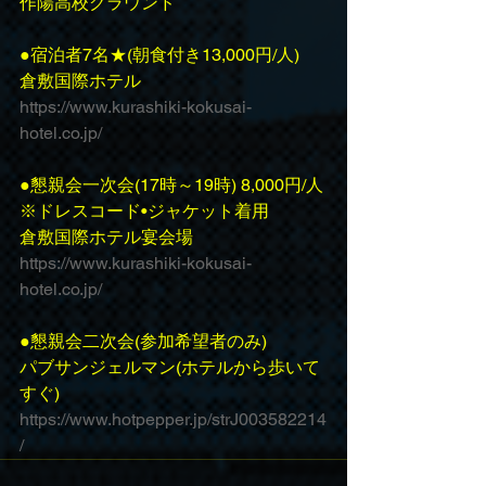
作陽高校グラウンド
●宿泊者7名★(朝食付き13,000円/人)
倉敷国際ホテル
https://www.kurashiki-kokusai-
hotel.co.jp/
●懇親会一次会(17時～19時) 8,000円/人
※ドレスコード•ジャケット着用
倉敷国際ホテル宴会場
https://www.kurashiki-kokusai-
hotel.co.jp/
●懇親会二次会(参加希望者のみ)
パブサンジェルマン(ホテルから歩いて
すぐ)
https://www.hotpepper.jp/strJ003582214
/