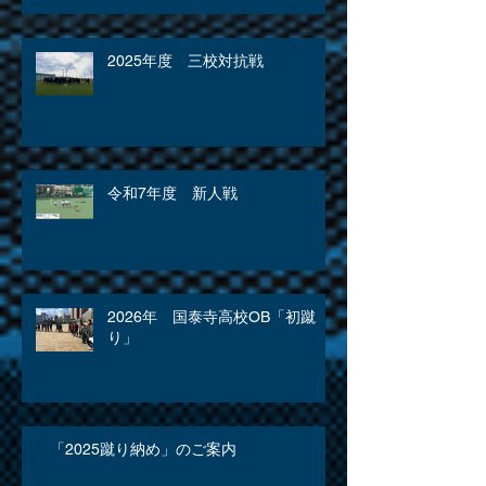
2025年度 三校対抗戦
令和7年度 新人戦
2026年 国泰寺高校OB「初蹴
り」
「2025蹴り納め」のご案内