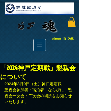
since 1912
年
「2024神戸定期戦」懇親会
について
2024年3月9日（土）神戸定期戦
懇親会参加者・宿泊者、ならびに、懇
親会一次会・二次会の場所をお知らせ
いたします。