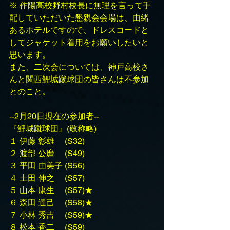
※ 作陽高校野村校長に無理を言って手
配していただいた懇親会会場は、由緒
あるホテルですので、ドレスコードと
してジャケット着用をお願いしたいと
思います。
また、二次会については、神戸高校さ
んと関西鯉城蹴球団の皆さんは不参加
とのこと。
--2月20日現在の参加者--
『鯉城蹴球団』(敬称略)
１ 伊藤 彰雄 　(S32)
２ 渡部 公麿 　(S49)
３ 平田 由美子 (S56)
４ 土田 伸之　 (S57)
５ 山本 康生 　(S57)★
６ 森田 達己 　(S58)★
７ 小林 秀吉 　(S59)★
８ 松本 香二 　(S59)