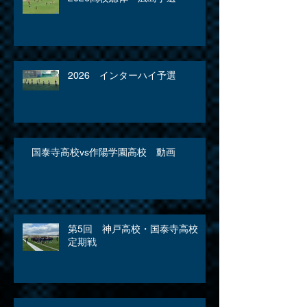
2026高校総体 広島予選
2026 インターハイ予選
国泰寺高校vs作陽学園高校 動画
第5回 神戸高校・国泰寺高校
定期戦