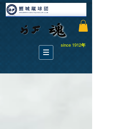
since 1912
年