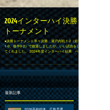
2024インターハイ決勝
トーナメント
●決勝トーナメント準々決勝 瀬戸内戦 1-2（前半
1-0、後半0-2）で敗退しましたが、いい試合をし
てくれました。 2024年度インターハイ結果 ベス
ト８ １次リーグを突破し、２次予選が始まりま
す。日程は以下になります。 ・試合前日（5月24
日）...
最新記事