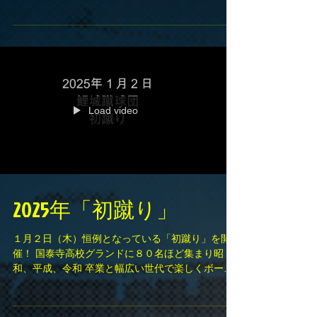
らず。 ◎準々決勝 2025年1月26日（日） 13：30
キックオフ 会場 福山通運ローズスタジアム 相
手 瀬戸内高校...
Load video
2025年「初蹴り」
１月２日（木）恒例となっている「初蹴り」を開
催！ 国泰寺高校グランドに８０名ほど集まり昭
和、平成、令和 卒業と幅広い世代で楽しくボール
を蹴り、いい汗を流し 懐かしい面々で話し込む場
面もみられました。