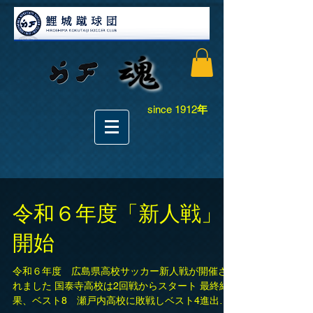
since 1912
年
令和６年度「新人戦」
開始
令和６年度 広島県高校サッカー新人戦が開催さ
れました 国泰寺高校は2回戦からスタート 最終結
果、ベスト8 瀬戸内高校に敗戦しベスト4進出な