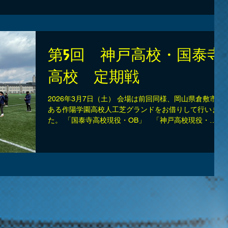
第5回 神戸高校・国泰寺
高校 定期戦
2026年3月7日（土） 会場は前回同様、岡山県倉敷市に
ある作陽学園高校人工芝グランドをお借りして行いまし
た。 「国泰寺高校現役・OB」 「神戸高校現役・
OB」 「作陽学園高校現役」 の3校にて試合を行いま
した。 天候は曇り、風が強く寒い日となりました。
OB戦開始から晴れ間が見える天気になりました。 大き
な怪我もなく無事に試合は終了となりました。 ①初め
に10：00より試合（30分）、OBは試合観戦 国泰寺
Bvs対作陽学園Bが対戦、続いて国泰寺Bvs神戸B 最後
に神戸vs作陽学園 ②午前の試合後「開会式」 定期戦
の開会式を行いました。 全体記念撮影 国泰寺高校現
役・OB 記念撮影 国泰寺高校OB 記念撮影 ③現役試
合Aチーム（35分） 国泰寺Avs作陽学園A 神戸Avs作