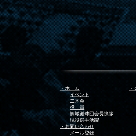
・ホーム
・
イベント
二木会
役 員
​
鯉城蹴球団会長挨拶
​
現役選手活躍
・お問い合わせ
メール登録