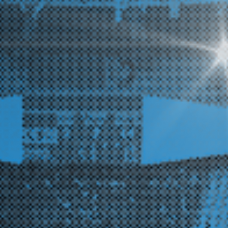
陽学園A 国泰寺Avs神戸A 国泰寺vs作陽の試合動
画： https://studio.youtube.com/video/E3hQkb-
RET4/edit ④国泰寺OBvs神戸OB（15分ハーフ） 前半
は出だしは国泰寺が優勢でしたが、神戸OBも徐々にペ
ースをつかみ