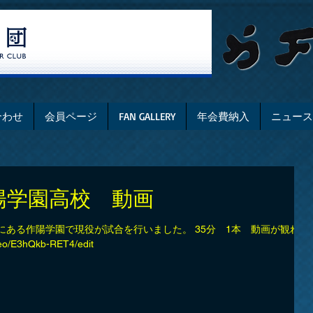
合わせ
会員ページ
FAN GALLERY
年会費納入
ニュース
陽学園高校 動画
敷市にある作陽学園で現役が試合を行いました。 35分 1本 動画が観れま
deo/E3hQkb-RET4/edit