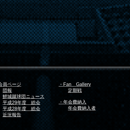
会員ページ
・Fan Gallery
団報
​
定期戦
鯉城蹴球団ニュース
・年会費納入
平成29年度 総会
​
年会費納入者
平成28年度 総会
近況報告