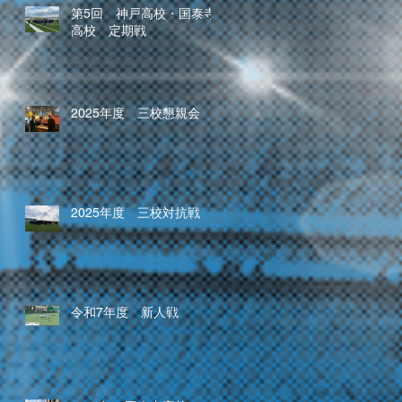
第5回 神戸高校・国泰寺
高校 定期戦
2025年度 三校懇親会
2025年度 三校対抗戦
令和7年度 新人戦