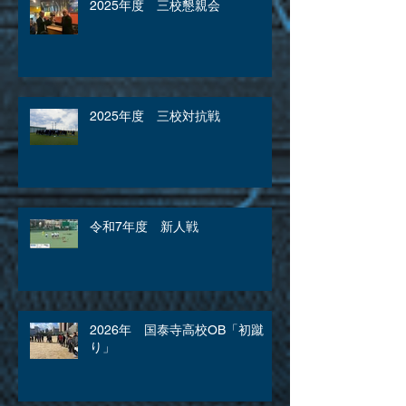
2025年度 三校懇親会
2025年度 三校対抗戦
令和7年度 新人戦
2026年 国泰寺高校OB「初蹴
り」