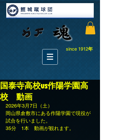
since 1912
年
国泰寺高校vs作陽学園高
校 動画
2026年3月7日（土）
岡山県倉敷市にある作陽学園で現役が
試合を行いました。
35分　1本　動画が観れます。