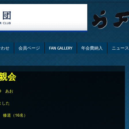
合わせ
会員ページ
FAN GALLERY
年会費納入
ニュース
懇親会
AO　あお
ました
　修道（16名）