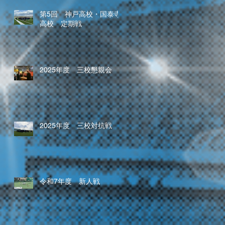
第5回 神戸高校・国泰寺
高校 定期戦
2025年度 三校懇親会
2025年度 三校対抗戦
令和7年度 新人戦