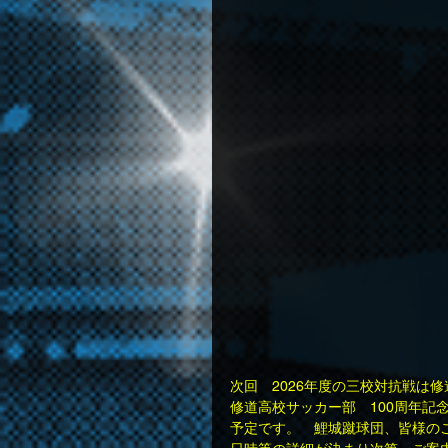
次回　2026年度の三校対抗戦は
修道高校サッカー部　100周年記
予定です。　鯉城蹴球団、皆様の